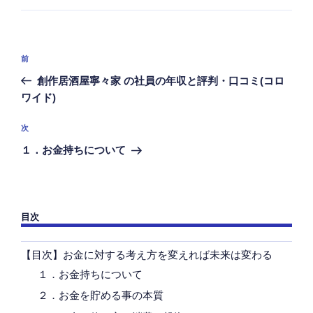
ゴ
リ
ー
投
前
前
稿
の
創作居酒屋寧々家 の社員の年収と評判・口コミ(コロ
ナ
投
ワイド)
ビ
稿
ゲ
次
次
の
ー
１．お金持ちについて
投
シ
稿
ョ
ン
目次
【目次】お金に対する考え方を変えれば未来は変わる
１．お金持ちについて
２．お金を貯める事の本質