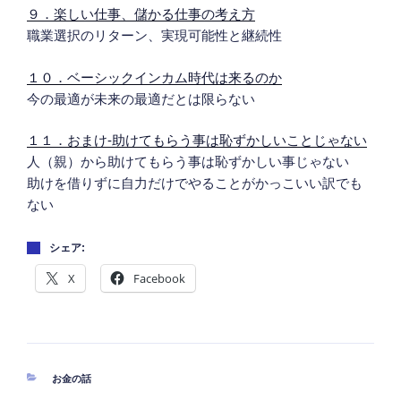
９．楽しい仕事、儲かる仕事の考え方
職業選択のリターン、実現可能性と継続性
１０．ベーシックインカム時代は来るのか
今の最適が未来の最適だとは限らない
１１．おまけ-助けてもらう事は恥ずかしいことじゃない
人（親）から助けてもらう事は恥ずかしい事じゃない
助けを借りずに自力だけでやることがかっこいい訳でも
ない
シェア:
X
Facebook
カ
お金の話
テ