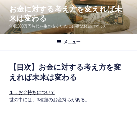
コ
お金に対する考え方を変えれば未
ン
来は変わる
テ
ン
年収200万円時代を生き抜くために必要なお金の考え方
ツ
へ
メニュー
ス
キ
ッ
【目次】お金に対する考え方を変
プ
えれば未来は変わる
１．お金持ちについて
世の中には、3種類のお金持ちがある。